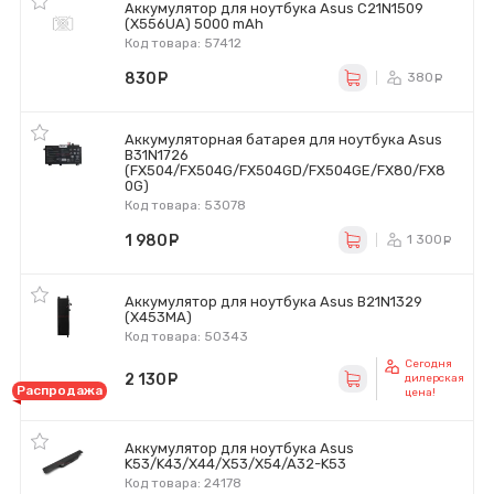
Аккумулятор для ноутбука Asus C21N1509
(X556UA) 5000 mAh
Код товара: 57412
830
руб.
380
ру
Аккумуляторная батарея для ноутбука Asus
B31N1726
(FX504/FX504G/FX504GD/FX504GE/FX80/FX8
0G)
Код товара: 53078
1 980
руб.
1 300
р
Аккумулятор для ноутбука Asus B21N1329
(X453MA)
Код товара: 50343
Сегодня
2 130
руб.
дилерская
Распродажа
цена!
Аккумулятор для ноутбука Asus
K53/K43/X44/X53/X54/A32-K53
Код товара: 24178