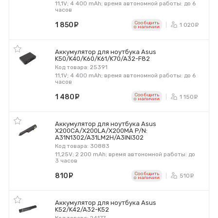
11,1V; 4 400 mAh; время автономной работы: до 6
часов
Сообщить
1 850
руб.
1 020
р
o наличии
Аккумулятор для ноутбука Asus
K50/K40/K60/K61/K70/A32-F82
Код товара: 25391
11,1V; 4 400 mAh; время автономной работы: до 6
часов
Сообщить
1 480
руб.
1 150
р
o наличии
Аккумулятор для ноутбука Asus
X200CA/X200LA/X200MA P/N:
A31N1302/A31LM2H/A3INI302
Код товара: 30883
11,25V; 2 200 mAh; время автономной работы: до
3 часов
Сообщить
810
руб.
510
ру
o наличии
Аккумулятор для ноутбука Asus
K52/K42/A32-K52