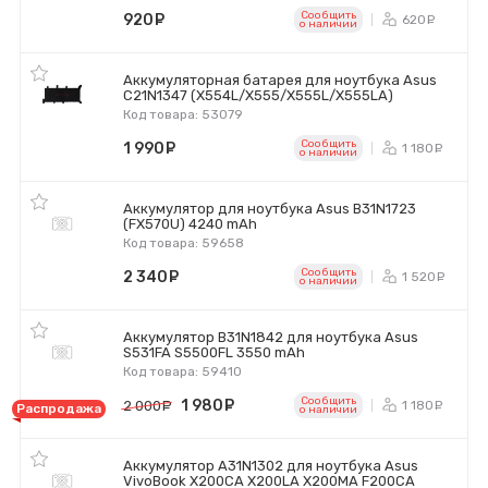
Сообщить
920
руб.
620
ру
o наличии
Аккумуляторная батарея для ноутбука Asus
C21N1347 (X554L/X555/X555L/X555LA)
Код товара: 53079
Сообщить
1 990
руб.
1 180
р
o наличии
Аккумулятор для ноутбука Asus B31N1723
(FX570U) 4240 mAh
Код товара: 59658
Сообщить
2 340
руб.
1 520
р
o наличии
Аккумулятор B31N1842 для ноутбука Asus
S531FA S5500FL 3550 mAh
Код товара: 59410
Сообщить
1 980
руб.
1 180
2 000
руб.
р
Распродажа
o наличии
Аккумулятор A31N1302 для ноутбука Asus
VivoBook X200CA X200LA X200MA F200CA