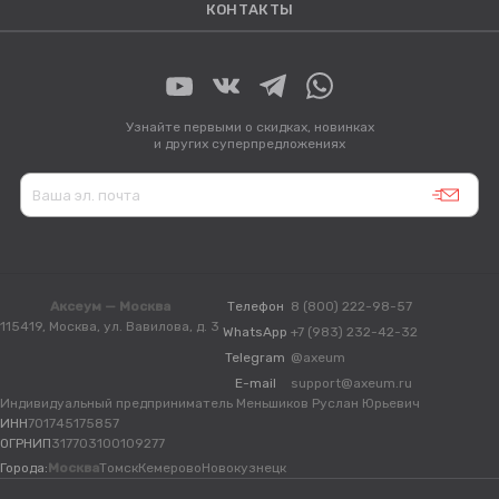
КОНТАКТЫ
Узнайте первыми о скидках, новинках
и других суперпредложениях
Аксеум — Москва
Телефон
8 (800) 222-98-57
115419, Москва, ул. Вавилова, д. 3
WhatsApp
+7 (983) 232-42-32
Telegram
@axeum
E-mail
support@axeum.ru
Индивидуальный предприниматель Меньшиков Руслан Юрьевич
ИНН
701745175857
ОГРНИП
317703100109277
Города:
Москва
Томск
Кемерово
Новокузнецк