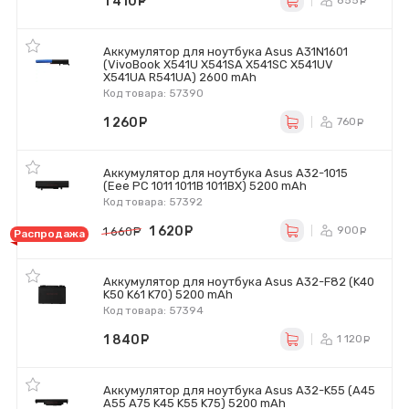
1 410
руб.
855
ру
Аккумулятор для ноутбука Asus A31N1601
(VivoBook X541U X541SA X541SC X541UV
X541UA R541UA) 2600 mAh
Код товара: 57390
1 260
руб.
760
ру
Аккумулятор для ноутбука Asus A32-1015
(Eee PC 1011 1011B 1011BX) 5200 mAh
Код товара: 57392
1 620
руб.
900
1 660
руб.
ру
Распродажа
Аккумулятор для ноутбука Asus A32-F82 (K40
K50 K61 K70) 5200 mAh
Код товара: 57394
1 840
руб.
1 120
ру
Аккумулятор для ноутбука Asus A32-K55 (A45
A55 A75 K45 K55 K75) 5200 mAh