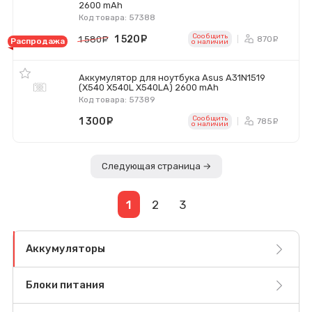
2600 mAh
Код товара: 57388
Сообщить
1 520
руб.
870
1 580
руб.
ру
Распродажа
o наличии
Аккумулятор для ноутбука Asus A31N1519
(X540 X540L X540LA) 2600 mAh
Код товара: 57389
Сообщить
1 300
руб.
785
ру
o наличии
Следующая страница →
1
2
3
Аккумуляторы
Блоки питания