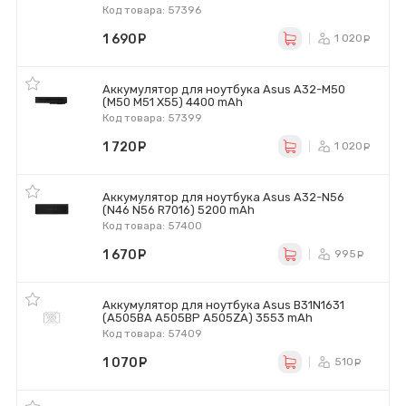
Код товара: 57396
1 690
руб.
1 020
р
Аккумулятор для ноутбука Asus A32-M50
(M50 M51 X55) 4400 mAh
Код товара: 57399
1 720
руб.
1 020
р
Аккумулятор для ноутбука Asus A32-N56
(N46 N56 R7016) 5200 mAh
Код товара: 57400
1 670
руб.
995
ру
Аккумулятор для ноутбука Asus B31N1631
(A505BA A505BP A505ZA) 3553 mAh
Код товара: 57409
1 070
руб.
510
ру