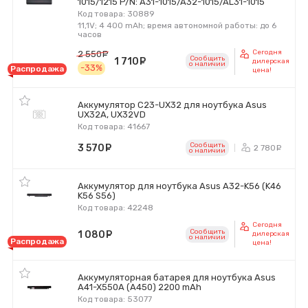
1015/1215 P/N: A31-1015/A32-1015/AL31-1015
Код товара: 30889
11,1V; 4 400 mAh; время автономной работы: до 6
часов
Сегодня
2 550
руб.
Сообщить
1 710
руб.
дилерская
o наличии
-33%
Распродажа
цена!
Аккумулятор C23-UX32 для ноутбука Asus
UX32A, UX32VD
Код товара: 41667
Сообщить
3 570
руб.
2 780
р
o наличии
Аккумулятор для ноутбука Asus A32-K56 (K46
K56 S56)
Код товара: 42248
Сегодня
Сообщить
1 080
руб.
дилерская
o наличии
Распродажа
цена!
Аккумуляторная батарея для ноутбука Asus
A41-X550A (A450) 2200 mAh
Код товара: 53077