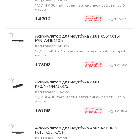
Код товара: 24177
11,1V; 4 400 mAh; время автономной работы: до 6
часов
Сообщить
1 490
руб.
1 160
ру
o наличии
Аккумулятор для ноутбука Asus X551/X451
P/N: A41N1308
Код товара: 30882
14,1V; 2 600 mAh; время автономной работы: до 4
часов
Сообщить
1 760
руб.
1 320
р
o наличии
Аккумулятор для ноутбука Asus
K72/N71/N73/X72
Код товара: 25393
11,1V; 4 400 mAh; время автономной работы: до 6
часов
Сообщить
1 670
руб.
1 300
р
o наличии
Аккумулятор для ноутбука Asus A32-K55
(K45, K55, K75)
Код товара: 39542