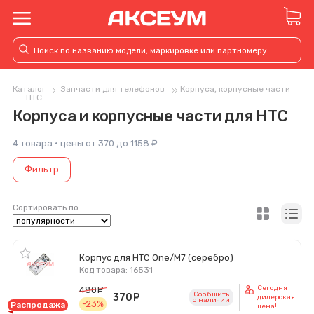
Каталог
Запчасти для телефонов
Корпуса, корпусные части
HTC
Корпуса и корпусные части для HTC
4 товара · цены от 370 до 1158 ₽
Фильтр
Сортировать по
Корпус для HTC One/M7 (серебро)
Код товара: 16531
Сегодня
480
руб.
Сообщить
370
руб.
дилерская
o наличии
-23%
Распродажа
цена!