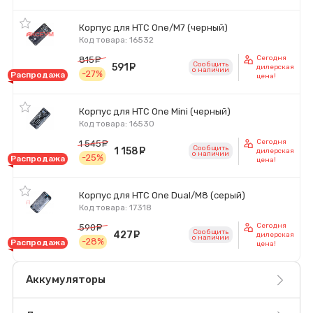
Корпус для HTC One/M7 (черный)
Код товара: 16532
Сегодня
815
руб.
Сообщить
591
руб.
дилерская
o наличии
-27%
Распродажа
цена!
Корпус для HTC One Mini (черный)
Код товара: 16530
Сегодня
1 545
руб.
Сообщить
1 158
руб.
дилерская
o наличии
-25%
Распродажа
цена!
Корпус для HTC One Dual/M8 (серый)
Код товара: 17318
Сегодня
590
руб.
Сообщить
427
руб.
дилерская
o наличии
-28%
Распродажа
цена!
Аккумуляторы