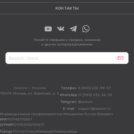
КОНТАКТЫ
Узнайте первыми о скидках, новинках
и других суперпредложениях
Аксеум — Москва
Телефон
8 (800) 222-98-57
115419, Москва, ул. Вавилова, д. 3
WhatsApp
+7 (983) 232-42-32
Telegram
@axeum
E-mail
support@axeum.ru
Индивидуальный предприниматель Меньшиков Руслан Юрьевич
ИНН
701745175857
ОГРНИП
317703100109277
Города:
Москва
Томск
Кемерово
Новокузнецк