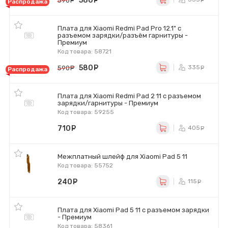
580
руб.
590
руб.
Распродажа
Плата для Xiaomi Redmi Pad Pro 12.1" с
разъемом зарядки/разъём гарнитуры -
Премиум
Код товара: 58721
580
руб.
335
590
руб.
ру
Распродажа
Плата для Xiaomi Redmi Pad 2 11 с разъемом
зарядки/гарнитуры - Премиум
Код товара: 59255
710
руб.
405
ру
Межплатный шлейф для Xiaomi Pad 5 11
Код товара: 55752
240
руб.
115
ру
Плата для Xiaomi Pad 5 11 с разъемом зарядки
- Премиум
Код товара: 58361