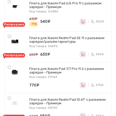
Плата для Xiaomi Pad 6/6 Pro 11 с разъемом
зарядки - Премиум
Код товара: 53486
610
руб.
540
руб.
300
ру
-11%
Распродажа
Плата для Xiaomi Redmi Pad SE 11 с разъемом
зарядки/разъём гарнитуры
Код товара: 56695
630
руб.
365
650
руб.
ру
Распродажа
Плата для Xiaomi Pad 7/7 Pro 11.2 с разъемом
зарядки - Премиум
Код товара: 59164
770
руб.
375
ру
Плата для Xiaomi Redmi Pad 10.61" с разъемом
зарядки - Премиум
Код товара: 58720
335
ру