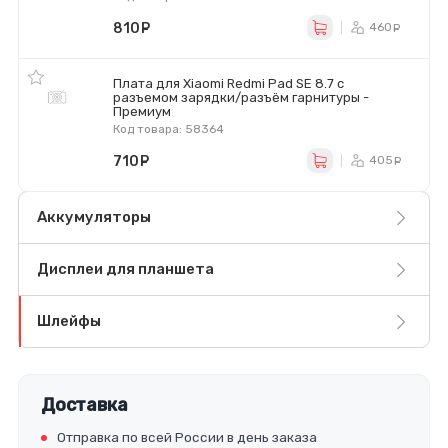
810
руб.
460
ру
Плата для Xiaomi Redmi Pad SE 8.7 с
разъемом зарядки/разъём гарнитуры -
Премиум
Код товара: 58364
710
руб.
405
ру
Аккумуляторы
Дисплеи для планшета
Шлейфы
Доставка
Отправка по всей России в день заказа