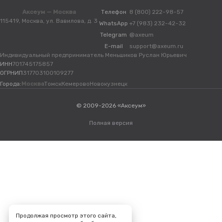
Аксеум — Москва
Телефон
8 (800) 222-98-57
115419, Москва, ул. Вавилова, д. 3
WhatsApp
+7 (983) 232-42-32
Telegram
@axeum
E-mail
support@axeum.ru
Индивидуальный предприниматель Меньшиков Руслан Юрьевич
ИНН
701745175857
ОГРНИП
317703100109277
Города:
Москва
Томск
Кемерово
Новокузнецк
© 2009-2026 «Аксеум»
Полная версия
Продолжая просмотр этого сайта,