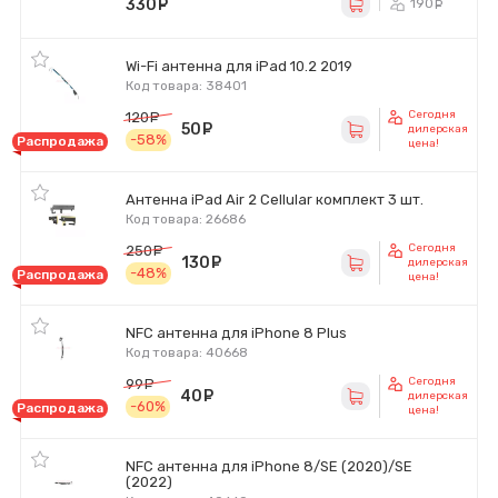
330
руб.
190
ру
Wi-Fi антенна для iPad 10.2 2019
Код товара: 38401
Сегодня
120
руб.
50
руб.
дилерская
-58%
Распродажа
цена!
Антенна iPad Air 2 Cellular комплект 3 шт.
Код товара: 26686
Сегодня
250
руб.
130
руб.
дилерская
-48%
Распродажа
цена!
NFC антенна для iPhone 8 Plus
Код товара: 40668
Сегодня
99
руб.
40
руб.
дилерская
-60%
Распродажа
цена!
NFC антенна для iPhone 8/SE (2020)/SE
(2022)