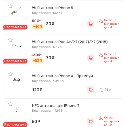
Wi-Fi антенна iPhone 5
Код товара: 10381
Сегодня
50
руб.
30
руб.
дилерская
-40%
Распродажа
цена!
Wi-Fi антенна iPad Air/9.7 (2017)/9.7 (2018)
Код товара: 17478
Сегодня
150
руб.
70
руб.
дилерская
-53%
Распродажа
цена!
Wi-Fi антенна iPhone X - Премиум
Код товара: 30948
120
руб.
75
ру
NFC антенна для iPhone 7
Код товара: 41243
Сегодня
50
руб.
дилерская
Распродажа
цена!