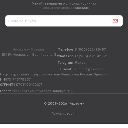
Узнайте первыми о скидках, новинках
и других суперпредложениях
Аксеум — Москва
Телефон
8 (800) 222-98-57
115419, Москва, ул. Вавилова, д. 3
WhatsApp
+7 (983) 232-42-32
Telegram
@axeum
E-mail
support@axeum.ru
Индивидуальный предприниматель Меньшиков Руслан Юрьевич
ИНН
701745175857
ОГРНИП
317703100109277
Города:
Москва
Томск
Кемерово
Новокузнецк
© 2009-2026 «Аксеум»
Полная версия