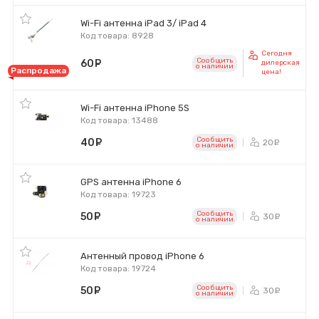
Wi-Fi антенна iPad 3/ iPad 4
Код товара: 8928
Сегодня
Сообщить
60
руб.
дилерская
o наличии
Распродажа
цена!
Wi-Fi антенна iPhone 5S
Код товара: 13488
Сообщить
40
руб.
20
ру
o наличии
GPS антенна iPhone 6
Код товара: 19723
Сообщить
50
руб.
30
ру
o наличии
Антенный провод iPhone 6
Код товара: 19724
Сообщить
50
руб.
30
ру
o наличии