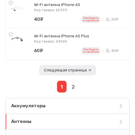
Wi-Fi антенна iPhone 6S
Код товара: 22393
Сообщить
40
руб.
20
ру
o наличии
Wi-Fi антенна iPhone 6S Plus
Код товара: 24565
Сообщить
60
руб.
40
ру
o наличии
Следующая страница →
1
2
Аккумуляторы
Антенны