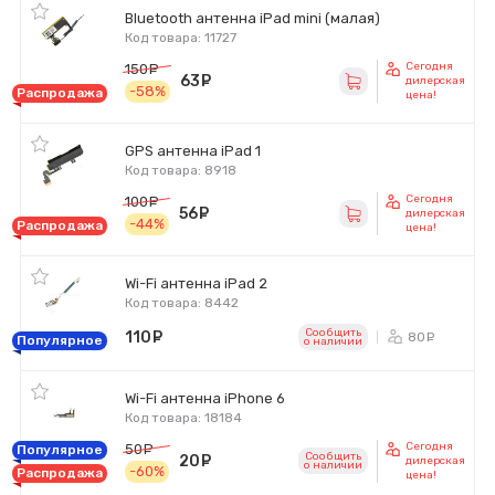
Bluetooth антенна iPad mini (малая)
Код товара: 11727
Сегодня
150
руб.
63
руб.
дилерская
-58%
Распродажа
цена!
GPS антенна iPad 1
Код товара: 8918
Сегодня
100
руб.
56
руб.
дилерская
-44%
Распродажа
цена!
Wi-Fi антенна iPad 2
Код товара: 8442
Сообщить
110
руб.
80
ру
Популярное
o наличии
Wi-Fi антенна iPhone 6
Код товара: 18184
Сегодня
50
руб.
Популярное
Сообщить
20
руб.
дилерская
o наличии
-60%
Распродажа
цена!