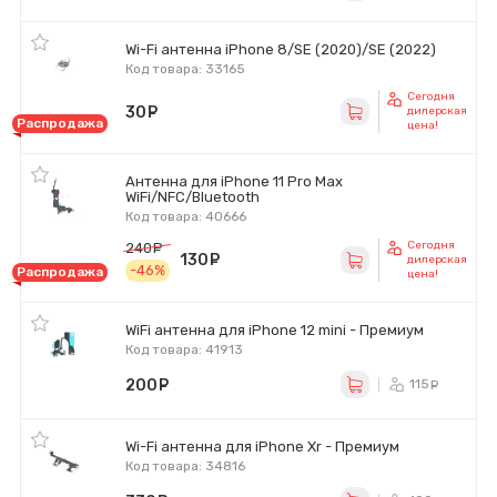
Wi-Fi антенна iPhone 8/SE (2020)/SE (2022)
Код товара: 33165
Сегодня
30
руб.
дилерская
Распродажа
цена!
Антенна для iPhone 11 Pro Max
WiFi/NFC/Bluetooth
Код товара: 40666
Сегодня
240
руб.
130
руб.
дилерская
-46%
Распродажа
цена!
WiFi антенна для iPhone 12 mini - Премиум
Код товара: 41913
200
руб.
115
ру
Wi-Fi антенна для iPhone Xr - Премиум
Код товара: 34816