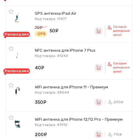
GPS антенна iPad Air
Код товара: 17477
Сегодня
70
руб.
50
руб.
дилерская
-29%
Распродажа
цена!
NFC антенна для iPhone 7 Plus
Код товара: 41244
Сегодня
40
руб.
дилерская
Распродажа
цена!
WiFi антенна для iPhone 11 - Премиум
Код товара: 38544
350
руб.
200
ру
WiFi антенна для iPhone 12/12 Pro - Премиум
Код товара: 41915
200
руб.
115
ру