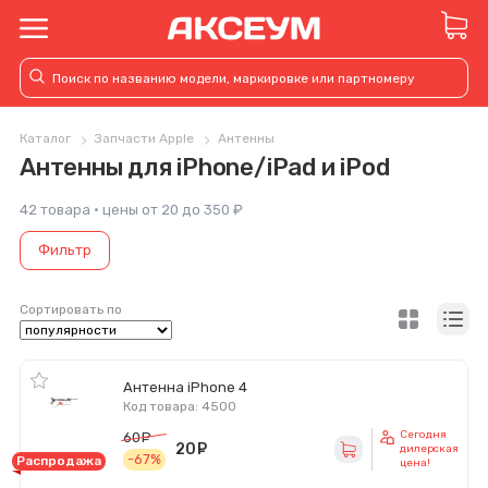
Каталог
Запчасти Apple
Антенны
Антенны для iPhone/iPad и iPod
42 товара · цены от 20 до 350 ₽
Фильтр
Сортировать по
Антенна iPhone 4
Код товара: 4500
Сегодня
60
руб.
20
руб.
дилерская
-67%
Распродажа
цена!