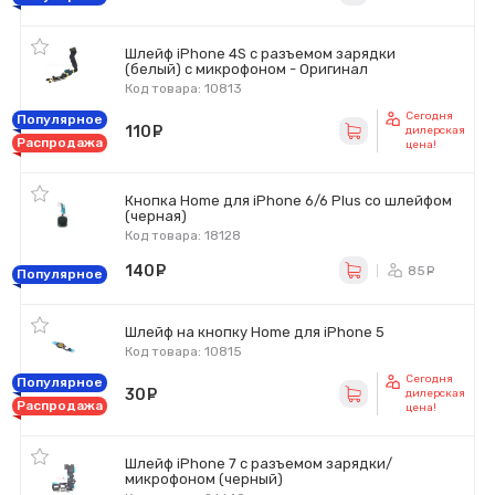
Шлейф iPhone 4S с разъемом зарядки
(белый) с микрофоном - Оригинал
Код товара: 10813
Сегодня
Популярное
110
руб.
дилерская
Распродажа
цена!
Кнопка Home для iPhone 6/6 Plus со шлейфом
(черная)
Код товара: 18128
140
руб.
85
ру
Популярное
Шлейф на кнопку Home для iPhone 5
Код товара: 10815
Сегодня
Популярное
30
руб.
дилерская
Распродажа
цена!
Шлейф iPhone 7 с разъемом зарядки/
микрофоном (черный)