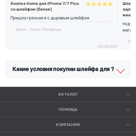
Кнопка Home для iPhone 7/7 Plus
Шлейф
со шлейфом (белая)
заряд
микро
Пришла грязная и с дырявым шлейфом
подош
Денис , Санкт-Петербург
магази
Русл
24.08.2021
Какие условия покупки шлейфа для ?
КАТАЛОГ
ПОМОЩЬ
КОМПАНИЯ