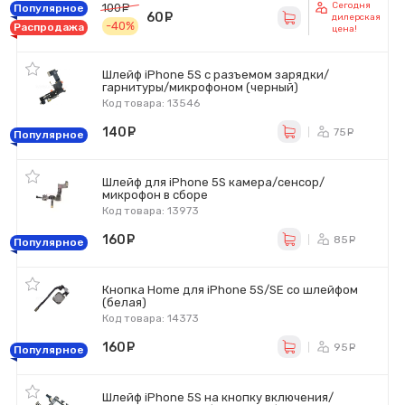
Сегодня
100
руб.
Популярное
60
руб.
дилерская
-40%
Распродажа
цена!
Шлейф iPhone 5S с разъемом зарядки/
гарнитуры/микрофоном (черный)
Код товара: 13546
140
руб.
75
ру
Популярное
Шлейф для iPhone 5S камера/сенсор/
микрофон в сборе
Код товара: 13973
160
руб.
85
ру
Популярное
Кнопка Home для iPhone 5S/SE со шлейфом
(белая)
Код товара: 14373
160
руб.
95
ру
Популярное
Шлейф iPhone 5S на кнопку включения/