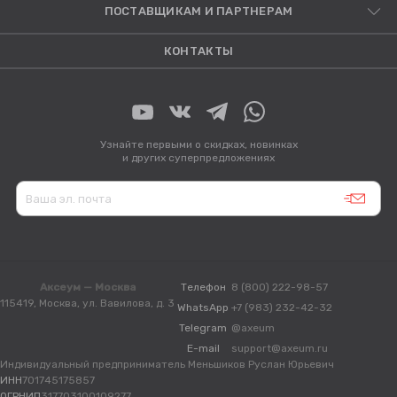
ПОСТАВЩИКАМ И ПАРТНЕРАМ
КОНТАКТЫ
Узнайте первыми о скидках, новинках
и других суперпредложениях
Аксеум — Москва
Телефон
8 (800) 222-98-57
115419, Москва, ул. Вавилова, д. 3
WhatsApp
+7 (983) 232-42-32
Telegram
@axeum
E-mail
support@axeum.ru
Индивидуальный предприниматель Меньшиков Руслан Юрьевич
ИНН
701745175857
ОГРНИП
317703100109277