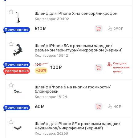
Шлейф для iPhone X на сенсор/микрофон
Код товара: 30402
510
руб.
290
ру
Популярное
Шлейф iPhone 5C с разъемом зарядки/
разъемом гарнитуры/микрофоном (черный)
Код товара: 13542
Сегодня
160
руб.
Популярное
100
руб.
дилерская
-38%
Распродажа
цена!
Шлейф iPhone 6 на кнопки громкости/
блокировки
Код товара: 18124
60
руб.
40
ру
Популярное
Шлейф для iPhone SE с разъемом зарядки/
наушников/микрофоном (черный)
Код товара: 26268