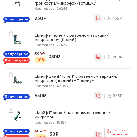
громкости/микрофон/вспышку
Код товара: 26266
230
руб.
135
ру
Популярное
Шлейф iPhone 7 с разъемом зарядки/
микрофоном (белый)
Код товара: 27432
390
руб.
Популярное
350
руб.
200
ру
-10%
Распродажа
Шлейф для iPhone 11 с разъемом зарядки/
микрофон (черный) - Премиум
Код товара: 43892
650
руб.
365
ру
Популярное
Шлейф iPhone 6 на кнопку включения/
микрофон
Код товара: 18129
Сегодня
60
руб.
Популярное
30
руб.
дилерская