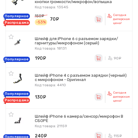
кнопки громкости/микрофон/вспышка
Код товара: 13545
Сегодня
150
руб.
Популярное
70
руб.
дилерская
-53%
Распродажа
цена!
Шлейф для iPhone 6 с разъемом зарядки/
гарнитуры/микрофоном (серый)
Код товара: 18131
190
руб.
90
ру
Популярное
Шлейф iPhone 4 с разъемом зарядки (черный)
с микрофоном - Оригинал
Код товара: 4410
Сегодня
Популярное
130
руб.
дилерская
Распродажа
цена!
Шлейф iPhone 6 камера/сенсор/микрофон В
СБОРЕ
Код товара: 21159
240
руб.
115
ру
Популярное