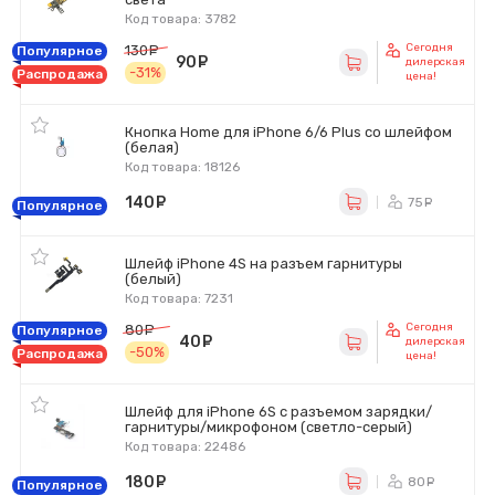
Код товара: 3782
Сегодня
130
руб.
Популярное
90
руб.
дилерская
-31%
Распродажа
цена!
Кнопка Home для iPhone 6/6 Plus со шлейфом
(белая)
Код товара: 18126
140
руб.
75
ру
Популярное
Шлейф iPhone 4S на разъем гарнитуры
(белый)
Код товара: 7231
Сегодня
80
руб.
Популярное
40
руб.
дилерская
-50%
Распродажа
цена!
Шлейф для iPhone 6S с разъемом зарядки/
гарнитуры/микрофоном (светло-серый)
Код товара: 22486
180
руб.
80
ру
Популярное