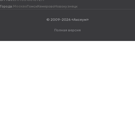
Города:
Москва
Томск
Кемерово
Новокузнецк
© 2009-2026 «Аксеум»
Полная версия