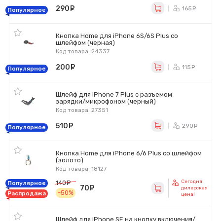
290
руб.
165
ру
Популярное
Кнопка Home для iPhone 6S/6S Plus со
шлейфом (черная)
Код товара: 24337
200
руб.
115
ру
Популярное
Шлейф для iPhone 7 Plus с разъемом
зарядки/микрофоном (черный)
Код товара: 27351
510
руб.
290
ру
Популярное
Кнопка Home для iPhone 6/6 Plus со шлейфом
(золото)
Код товара: 18127
Сегодня
140
руб.
Популярное
70
руб.
дилерская
-50%
Распродажа
цена!
Шлейф для iPhone SE на кнопку включения/