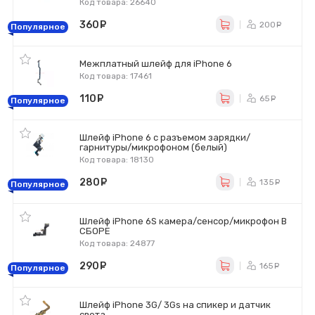
Код товара: 26640
360
руб.
200
ру
Популярное
Межплатный шлейф для iPhone 6
Код товара: 17461
110
руб.
65
ру
Популярное
Шлейф iPhone 6 с разъемом зарядки/
гарнитуры/микрофоном (белый)
Код товара: 18130
280
руб.
135
ру
Популярное
Шлейф iPhone 6S камера/сенсор/микрофон В
СБОРЕ
Код товара: 24877
290
руб.
165
ру
Популярное
Шлейф iPhone 3G/ 3Gs на спикер и датчик
света