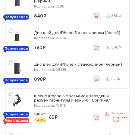
(черный)
Код товара: 7288
840
руб.
580
ру
Популярное
Дисплей для iPhone 5 с тачскрином (белый)
Код товара: 23038
760
руб.
580
ру
Популярное
Дисплей для iPhone 7 с тачскрином (черный)
Код товара: 28618
890
руб.
570
ру
Популярное
Шлейф iPhone 5 с разъемом зарядки и
разъем гарнитуры (черный) - Оригинал
Код товара: 10818
Сегодня
100
руб.
Популярное
60
руб.
дилерская
-40%
Распродажа
цена!