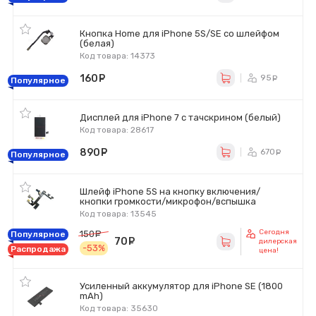
Кнопка Home для iPhone 5S/SE со шлейфом
(белая)
Код товара: 14373
160
руб.
95
ру
Популярное
Дисплей для iPhone 7 с тачскрином (белый)
Код товара: 28617
890
руб.
670
ру
Популярное
Шлейф iPhone 5S на кнопку включения/
кнопки громкости/микрофон/вспышка
Код товара: 13545
Сегодня
150
руб.
Популярное
70
руб.
дилерская
-53%
Распродажа
цена!
Усиленный аккумулятор для iPhone SE (1800
mAh)
Код товара: 35630