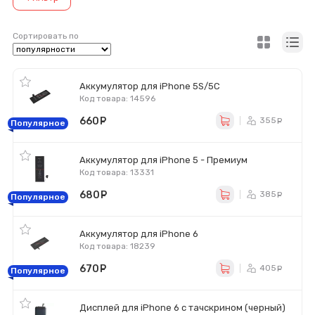
Сортировать по
Аккумулятор для iPhone 5S/5C
Код товара: 14596
660
руб.
355
ру
Популярное
Аккумулятор для iPhone 5 - Премиум
Код товара: 13331
680
руб.
385
ру
Популярное
Аккумулятор для iPhone 6
Код товара: 18239
670
руб.
405
ру
Популярное
Дисплей для iPhone 6 с тачскрином (черный)