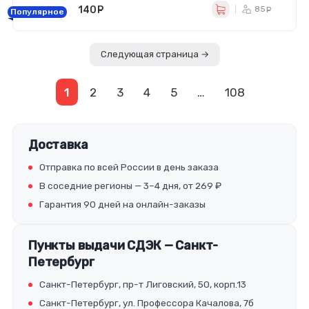
140
руб.
85
ру
Популярное
Следующая страница →
1
2
3
4
5
…
108
Доставка
Отправка по всей России в день заказа
В соседние регионы — 3–4 дня, от 269 ₽
Гарантия 90 дней на онлайн-заказы
Пункты выдачи СДЭК — Санкт-
Петербург
Санкт-Петербург, пр-т Лиговский, 50, корп.13
Санкт-Петербург, ул. Профессора Качалова, 7б