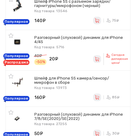
Шлейф iPhone 5S с разъемом зарядки/
гарнитуры/микрофоном (черный)
Код товара: 13546
140
руб.
75
ру
Популярное
Разговорный (слуховой) динамик для iPhone
4/4S
Код товара: 5716
Сегодня
40
руб.
Популярное
20
руб.
дилерская
-50%
Распродажа
цена!
Шлейф для iPhone 5S камера/сенсор/
микрофон в сборе
Код товара: 13973
160
руб.
85
ру
Популярное
Разговорный (слуховой) динамик для iPhone
7/8/SE(2020)/SE(2022)
Код товара: 27255
50
руб.
30
ру
Популярное