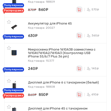
Код товара: 18809
Популярное
860
руб.
570
870
руб.
ру
Распродажа
Аккумулятор для iPhone 4S
Код товара: 20027
630
руб.
365
ру
Популярное
Микросхема iPhone 1610A3B совместима с
1610A1/1610A2/1610A3 (Контроллер USB
iPhone 5S/6/7 Plus 36 pin)
Код товара: 15377
240
руб.
145
ру
Популярное
Дисплей для iPhone 6 с тачскрином (белый)
Код товара: 18808
Популярное
850
руб.
610
860
руб.
ру
Распродажа
Дисплей для iPhone 4S с тачскрином