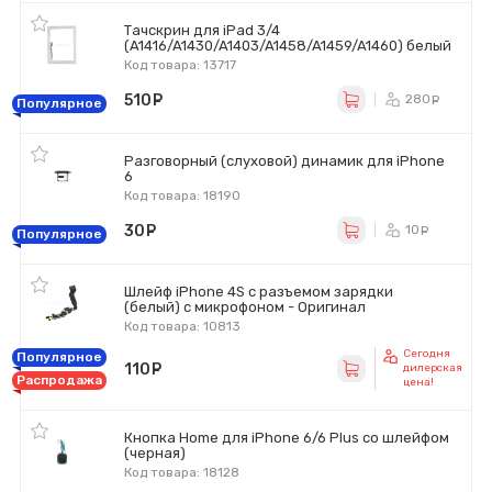
Тачскрин для iPad 3/4
(A1416/A1430/A1403/A1458/A1459/A1460) белый
Код товара: 13717
510
руб.
280
ру
Популярное
Разговорный (слуховой) динамик для iPhone
6
Код товара: 18190
30
руб.
10
ру
Популярное
Шлейф iPhone 4S с разъемом зарядки
(белый) с микрофоном - Оригинал
Код товара: 10813
Сегодня
Популярное
110
руб.
дилерская
Распродажа
цена!
Кнопка Home для iPhone 6/6 Plus со шлейфом
(черная)
Код товара: 18128