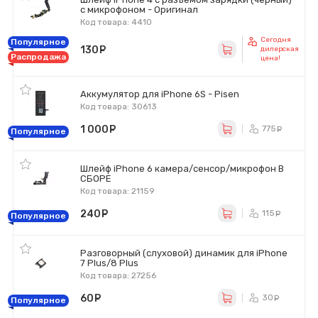
с микрофоном - Оригинал
Код товара: 4410
Сегодня
Популярное
130
руб.
дилерская
Распродажа
цена!
Аккумулятор для iPhone 6S - Pisen
Код товара: 30613
1 000
руб.
775
ру
Популярное
Шлейф iPhone 6 камера/сенсор/микрофон В
СБОРЕ
Код товара: 21159
240
руб.
115
ру
Популярное
Разговорный (слуховой) динамик для iPhone
7 Plus/8 Plus
Код товара: 27256
60
руб.
30
ру
Популярное